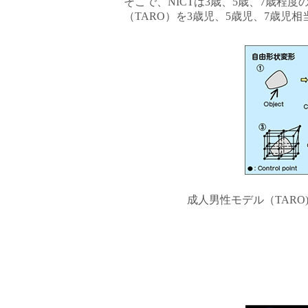
そこで、NICTは3歳、5歳、7歳
（TARO）を3歳児、5歳児、7歳児
成人男性モデル（TAR