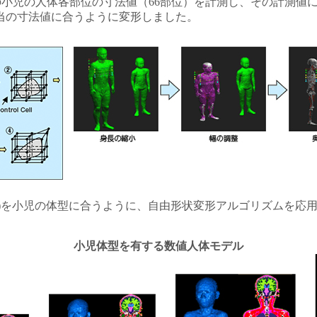
程度の小児の人体各部位の寸法値（66部位）を計測し、その計測
相当の寸法値に合うように変形しました。
O)を小児の体型に合うように、自由形状変形アルゴリズムを応
小児体型を有する数値人体モデル