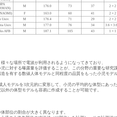
HPA
M
176.0
73
37
2 × 2
RMAN)
(NAOMI)
F
163.0
60
41
2 × 2
h Univ.
M
176.4
71
29
2 × 2
ria Univ.
M
177.0
76
34
3.6 × 3.
oks AFB
M
187.1
105
43
1 × 1
、様々な場所で電波が利用されるようになってきており、
小児に対する曝露量を評価することが、この分野の重要な研究
構造を有する数値人体モデルと同程度の品質をもった小児モデ
成人モデルを3次元的に変形して、小児の平均的な体型にあっ
児以外の体型モデルも容易に作成することが可能です。
身体部位の割合が大きく異なります。