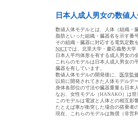
日本人成人男女の数値人
数値人体モデルとは、人体（組織・
脂肪といった組織・臓器名を示す番
その組織・臓器に対応する電気定数
NICT
では、北里大学・慶応義塾大学
日本人平均体形を有する成人男女の全
これらのモデルは日本人成人男女の
臓器を有しています。
数値人体モデルの開発後に、
医学監
以前に開発されてきた人体モデルデ
身体各部位の寸法や臓器重量も日本
なお、女性モデル（HANAKO）は
このモデルは電波と人体との相互影
たとえば車が衝突した場合の搭乗者
現在、これらのモデルは無償（非営