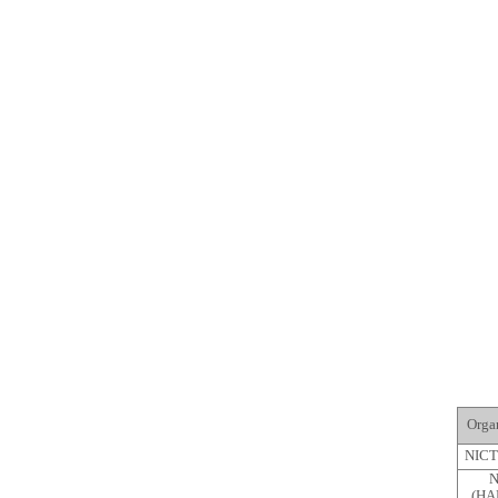
Orga
NICT
N
(HA