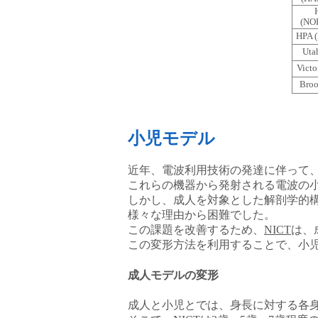
(NO
HPA 
Uta
Victo
Bro
小児モデル
近年、電波利用技術の発達に伴って
これらの機器から発射される電波の
しかし、成人を対象とした解剖学的
様々な理由から困難でした。
この課題を改善するため、
NICT
は、
この変形方法を利用することで、小
成人モデルの変形
成人と小児とでは、身長に対する各