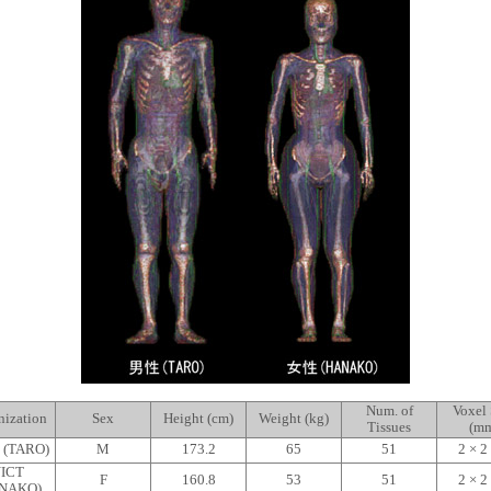
Num. of
Voxel 
nization
Sex
Height (cm)
Weight (kg)
Tissues
(m
 (TARO)
M
173.2
65
51
2 × 2
ICT
F
160.8
53
51
2 × 2
NAKO)