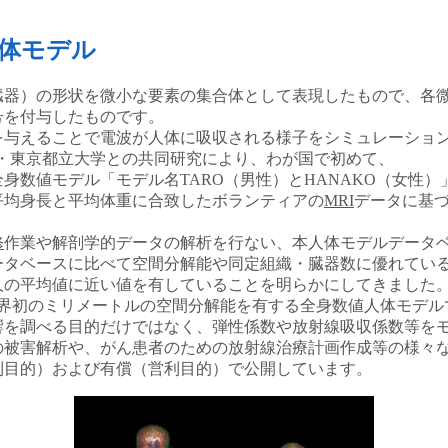
体モデル
臓器）の形状を微小な要素の集合体として表現したもので、各
号を付与したものです。
を与えることで電波が人体に吸収される様子をシミュレーショ
・東京都立大学との共同研究により、わが国で初めて、
身数値モデル「モデル名TARO（男性）とHANAKO（女性）
平均身長と平均体重に合致したボランティアの
MRI
データに基づ
修
作業や解剖学的データの解析を行ない、本人体モデルデータ
ータベースに比べて空間分解能や同定組織・臓器数に優れてい
人の平均値に近い値を有していることを明らかにしてきました
世界初のミリメートルの空間分解能を有する全身数値人体モデル
響を調べる目的だけではなく、弾性係数や放射線吸収係数等を
の被害解析や、がん患者のための放射線治療計画作成等の様々
利目的）および有償（営利目的）で公開しています。